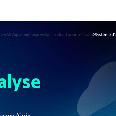
Plateforme
Support
Partenaires
Documentation
Entreprise
e VAS Aipix : vidéosurveillance cloud pour télécom
Système d’a
alyse
orme Aipix,