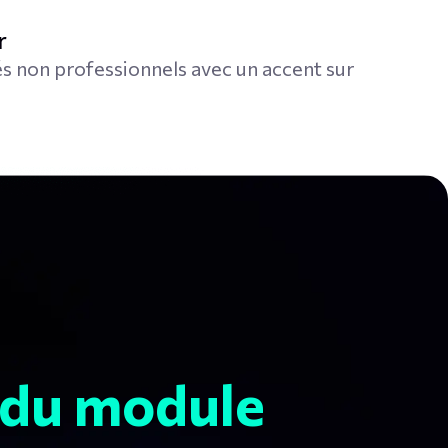
r
s non professionnels avec un accent sur
n du module