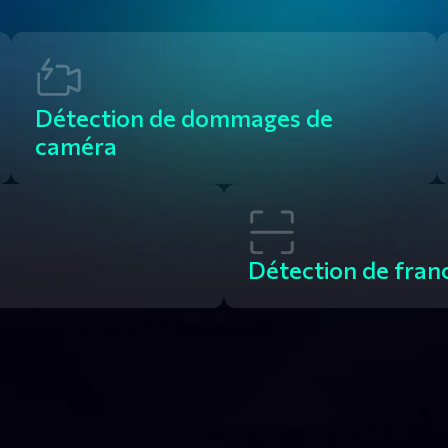
Détection de dommages de 
caméra
Détection de fran