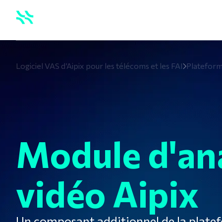
Services
Logiciel VAS d’Aipix pour les télécoms et les FAI
Plateform
Module d'an
vidéo Aipix
Un composant additionnel de la platef