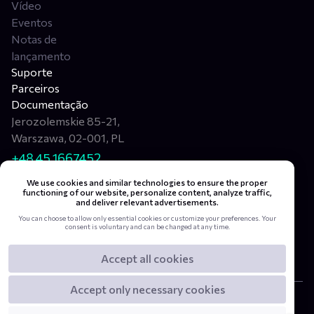
Vídeo
Eventos
Notas de
lançamento
Suporte
Parceiros
Documentação
Jerozolemskie 85-21,
Warszawa, 02-001, PL
+48 45 1667452
info@aipix.ai
We use cookies and similar technologies to ensure the proper
functioning of our website, personalize content, analyze traffic,
and deliver relevant advertisements.
You can choose to allow only essential cookies or customize your preferences. Your
consent is voluntary and can be changed at any time.
Accept all cookies
Accept only necessary cookies
Privacy Policy
Terms and Conditions