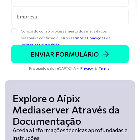
Concordo com o processamento dos meus dados
pessoais e confirmo que li os
Termos e Condições
e a
Política de Privacidade
.
ENVIAR FORMULÁRIO
Protegido pelo reCAPTCHA –
Privacy
&
Terms
Explore o Aipix
Mediaserver Através da
Documentação
Aceda a informações técnicas aprofundadas e
instruções