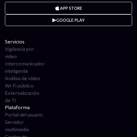
APP STORE
GOOGLE PLAY
Servicios
Vigilancia por
video
Intercomunicador
inteligente
Análisis de vídeo
Wi-Fi público
Externalización
de TI
Plataforma
Portal del usuario
Servidor
multimedia
Centro de