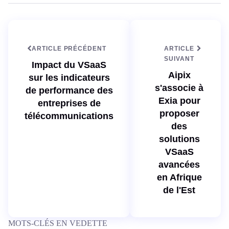
e
w
d
e
I
b
n
ARTICLE PRÉCÉDENT
ARTICLE
SUIVANT
Impact du VSaaS
Aipix
sur les indicateurs
s'associe à
de performance des
Exia pour
entreprises de
proposer
télécommunications
des
solutions
VSaaS
avancées
en Afrique
de l'Est
MOTS-CLÉS EN VEDETTE