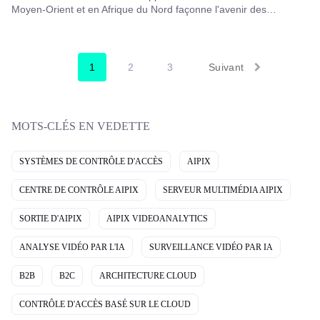
Moyen-Orient et en Afrique du Nord façonne l'avenir des
télécommunications et des infrastructures intelligentes. Explorez
les enseignements du GCCM Moyen-Orient 2025 et voyez
comment l'innovation pilotée par l'IA redéfinit la connectivité.
1
2
3
Suivant
MOTS-CLÉS EN VEDETTE
SYSTÈMES DE CONTRÔLE D'ACCÈS
AIPIX
CENTRE DE CONTRÔLE AIPIX
SERVEUR MULTIMÉDIA AIPIX
SORTIE D'AIPIX
AIPIX VIDEOANALYTICS
ANALYSE VIDÉO PAR L'IA
SURVEILLANCE VIDÉO PAR IA
B2B
B2C
ARCHITECTURE CLOUD
CONTRÔLE D'ACCÈS BASÉ SUR LE CLOUD