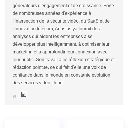
générateurs d'engagement et de croissance. Forte
de nombreuses années d'expérience à
l'intersection de la sécurité vidéo, du SaaS et de
l'innovation télécom, Anastasiya fournit des
analyses qui aident les entreprises à se
développer plus intelligemment, à optimiser leur
marketing et à approfondir leur connexion avec
leur public. Son travail allie réflexion stratégique et
rédaction pointue, ce qui fait d'elle une voix de
confiance dans le monde en constante évolution
des services vidéo cloud.
L
S
i
i
n
t
k
e
e
w
d
e
I
b
n