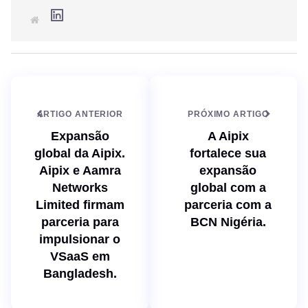
L
S
i
i
n
t
k
e
e
d
I
n
ARTIGO ANTERIOR
PRÓXIMO ARTIGO
Expansão
A Aipix
global da Aipix.
fortalece sua
Aipix e Aamra
expansão
Networks
global com a
Limited firmam
parceria com a
parceria para
BCN Nigéria.
impulsionar o
VSaaS em
Bangladesh.