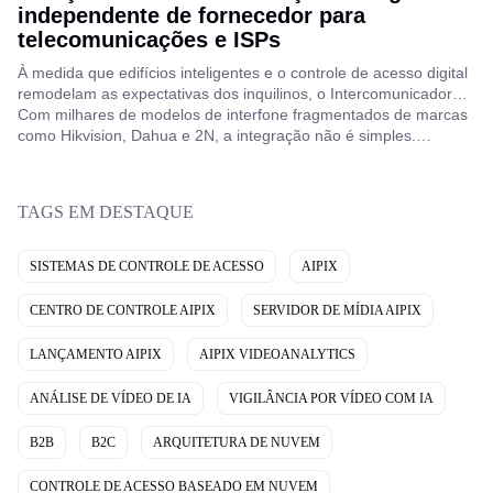
independente de fornecedor para
telecomunicações e ISPs
À medida que edifícios inteligentes e o controle de acesso digital
remodelam as expectativas dos inquilinos, o Intercomunicador
Inteligente como Serviço (SIaaS) ganha força. ISPs e
Com milhares de modelos de interfone fragmentados de marcas
telecomunicações o veem como um caminho para novas receitas
como Hikvision, Dahua e 2N, a integração não é simples.
recorrentes, mas enfrentam um desafio fundamental: a
Superar essa complexidade é crucial para escalar serviços de
compatibilidade de equipamentos.
interfone confiáveis e baseados em nuvem.
TAGS EM DESTAQUE
SISTEMAS DE CONTROLE DE ACESSO
AIPIX
CENTRO DE CONTROLE AIPIX
SERVIDOR DE MÍDIA AIPIX
LANÇAMENTO AIPIX
AIPIX VIDEOANALYTICS
ANÁLISE DE VÍDEO DE IA
VIGILÂNCIA POR VÍDEO COM IA
B2B
B2C
ARQUITETURA DE NUVEM
CONTROLE DE ACESSO BASEADO EM NUVEM