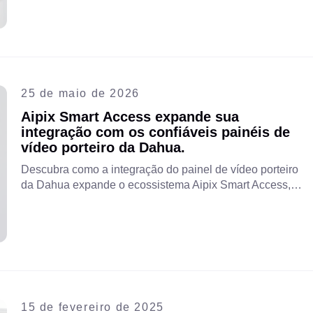
de Vídeo Interfone, projetada para ajudar a dimensionar,
monitorar de forma mais inteligente e proteger serviços de
valor agregado com facilidade.
25 de maio de 2026
Aipix Smart Access expande sua
integração com os confiáveis painéis de
vídeo porteiro da Dahua.
Descubra como a integração do painel de vídeo porteiro
da Dahua expande o ecossistema Aipix Smart Access,
ajudando operadoras de telecomunicações e provedores
de internet a aumentarem a receita média por usuário
(ARPU) com acesso inteligente, controle remoto e
serviços de valor agregado (VAS) independentes de
fornecedores.
15 de fevereiro de 2025