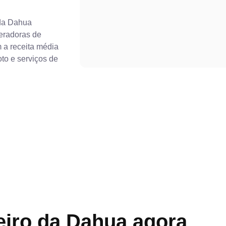
 da Dahua
eradoras de
 a receita média
to e serviços de
teiro da Dahua agora