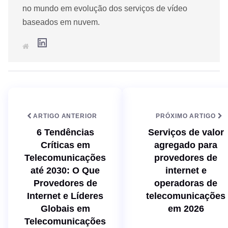
no mundo em evolução dos serviços de vídeo
baseados em nuvem.
L
S
i
i
n
t
k
e
e
d
I
n
ARTIGO ANTERIOR
PRÓXIMO ARTIGO
6 Tendências
Serviços de valor
Críticas em
agregado para
Telecomunicações
provedores de
até 2030: O Que
internet e
Provedores de
operadoras de
Internet e Líderes
telecomunicações
Globais em
em 2026
Telecomunicações