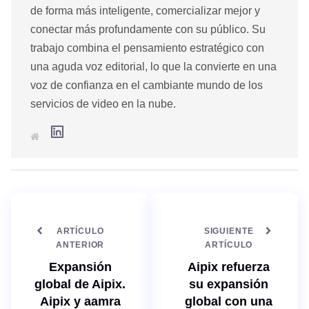
de forma más inteligente, comercializar mejor y
conectar más profundamente con su público. Su
trabajo combina el pensamiento estratégico con
una aguda voz editorial, lo que la convierte en una
voz de confianza en el cambiante mundo de los
servicios de video en la nube.
L
S
i
i
n
t
k
i
e
o
d
w
I
e
n
b
ARTÍCULO
SIGUIENTE
ANTERIOR
ARTÍCULO
Expansión
Aipix refuerza
global de Aipix.
su expansión
Aipix y aamra
global con una