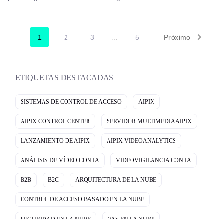
configurando el futuro de las telecomunicaciones en AI
Everything MEA Egypt 2026.
1
2
3
5
Próximo
…
ETIQUETAS DESTACADAS
SISTEMAS DE CONTROL DE ACCESO
AIPIX
AIPIX CONTROL CENTER
SERVIDOR MULTIMEDIA AIPIX
LANZAMIENTO DE AIPIX
AIPIX VIDEOANALYTICS
ANÁLISIS DE VÍDEO CON IA
VIDEOVIGILANCIA CON IA
B2B
B2C
ARQUITECTURA DE LA NUBE
CONTROL DE ACCESO BASADO EN LA NUBE