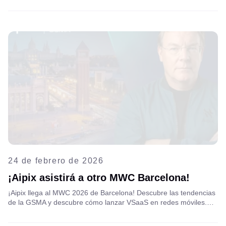
telecomunicaciones aún enfrentan dificultades con la IA
fragmentada. Lea el análisis completo sobre qué debe cambiar y
dónde surgen nuevas oportunidades en los servicios de valor
añadido (SVA).
24 de febrero de 2026
¡Aipix asistirá a otro MWC Barcelona!
¡Aipix llega al MWC 2026 de Barcelona! Descubre las tendencias
de la GSMA y descubre cómo lanzar VSaaS en redes móviles.
Explora la innovación y el networking. ¡Consulta el anuncio
completo en nuestra web!