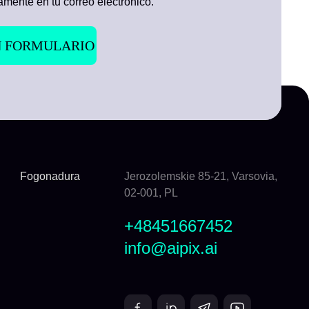
tamente en tu correo electrónico.
Fogonadura
Jerozolemskie 85-21, Varsovia,
02-001, PL
+48451667452
info@aipix.ai