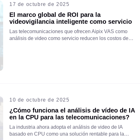
17 de octubre de 2025
El marco global de ROI para la
videovigilancia inteligente como servicio
Las telecomunicaciones que ofrecen Aipix VAS como
análisis de video como servicio reducen los costos de
seguridad empresarial hasta en un 70%, logrando un
retorno de la inversión en 12 a 18 meses y creando
nuevas fuentes de ingresos recurrentes a través de
soluciones de vigilancia escalables impulsadas por IA.
10 de octubre de 2025
¿Cómo funciona el análisis de vídeo de IA
en la CPU para las telecomunicaciones?
La industria ahora adopta el análisis de video de IA
basado en CPU como una solución rentable para la