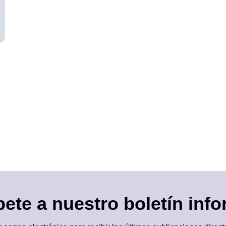
prestación de servicios de análisis a empresas de
telecomunicaciones y proveedores de servicios de
Internet.
ete a nuestro boletín inf