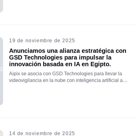
en AI Everything MEA Egypt 2026.
19 de noviembre de 2025
Anunciamos una alianza estratégica con
GSD Technologies para impulsar la
innovación basada en IA en Egipto.
Aipix se asocia con GSD Technologies para llevar la
videovigilancia en la nube con inteligencia artificial a
Egipto, lo que permitirá operaciones más inteligentes y
seguras y establecerá un referente regional en
innovación.
14 de noviembre de 2025