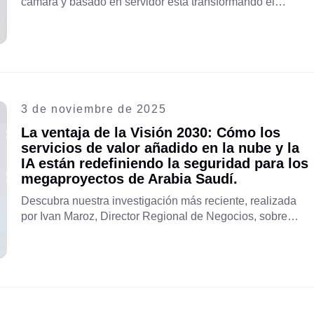
cámara y basado en servidor está transformando el
VSaaS para las empresas de telecomunicaciones y los
ISP. Descubra estrategias de implementación, beneficios
reales y cómo Aipix impulsa soluciones de vigilancia más
inteligentes y escalables.
3 de noviembre de 2025
La ventaja de la Visión 2030: Cómo los
servicios de valor añadido en la nube y la
IA están redefiniendo la seguridad para los
megaproyectos de Arabia Saudí.
Descubra nuestra investigación más reciente, realizada
por Ivan Maroz, Director Regional de Negocios, sobre
cómo las empresas pueden alinearse con la Visión 2030
de Arabia Saudita: tendencias, estrategias innovadoras y
tecnología para impulsar el crecimiento regional.