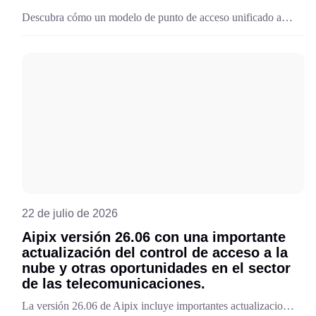
Descubra cómo un modelo de punto de acceso unificado abre nuevas oportunidades para que los proveedores de telecomunicaciones ofrezcan, escalen y moneticen escenarios de servicio de control de acceso flexibles.
22 de julio de 2026
Aipix versión 26.06 con una importante
actualización del control de acceso a la
nube y otras oportunidades en el sector
de las telecomunicaciones.
La versión 26.06 de Aipix incluye importantes actualizaciones que mejoran las oportunidades de negocio y la tecnología en el sector de las telecomunicaciones. La principal novedad es el módulo de puntos de acceso a la nube. Descubra más detalles y conozca sus demás funciones.