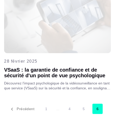
28 février 2025
VSaaS : la garantie de confiance et de
sécurité d'un point de vue psychologique
Découvrez l'impact psychologique de la vidéosurveillance en tant
que service (VSaaS) sur la sécurité et la confiance, en soulignant
comment les opérateurs de télécommunications peuvent gagner
de nouvelles sources de revenus grâce à la surveillance basée
sur le cloud tout en favorisant la confiance et la tranquillité
d'esprit des entreprises et des consommateurs.
Précédent
1
4
5
6
…