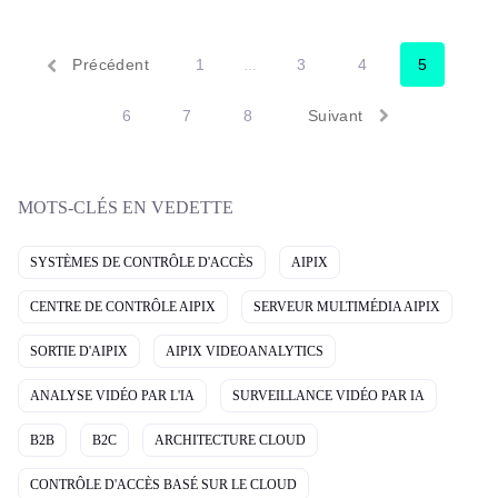
de livres sterling (1,4 milliard de livres sterling) d'ici 2032.
Découvrez comment les entreprises de télécommunications et les
FAI peuvent exploiter ce potentiel.
Précédent
1
3
4
5
…
6
7
8
Suivant
MOTS-CLÉS EN VEDETTE
SYSTÈMES DE CONTRÔLE D'ACCÈS
AIPIX
CENTRE DE CONTRÔLE AIPIX
SERVEUR MULTIMÉDIA AIPIX
SORTIE D'AIPIX
AIPIX VIDEOANALYTICS
ANALYSE VIDÉO PAR L'IA
SURVEILLANCE VIDÉO PAR IA
B2B
B2C
ARCHITECTURE CLOUD
CONTRÔLE D'ACCÈS BASÉ SUR LE CLOUD