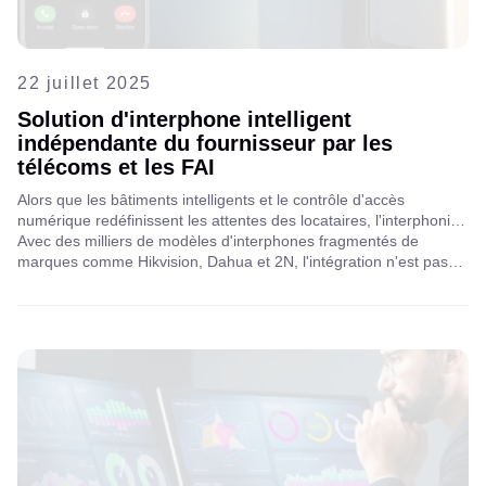
22 juillet 2025
Solution d'interphone intelligent
indépendante du fournisseur par les
télécoms et les FAI
Alors que les bâtiments intelligents et le contrôle d'accès
numérique redéfinissent les attentes des locataires, l'interphonie
intelligente en tant que service (SIaaS) prend de l'ampleur. Les
Avec des milliers de modèles d'interphones fragmentés de
FAI et les opérateurs télécoms y voient une voie vers de
marques comme Hikvision, Dahua et 2N, l'intégration n'est pas
nouveaux revenus récurrents, mais sont confrontés à un défi
simple. Surmonter cette complexité est crucial pour déployer des
majeur : la compatibilité des équipements.
services d'interphone fiables et basés sur le cloud.