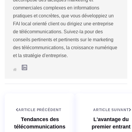
commerciales complexes en informations
pratiques et concrètes, que vous développiez un
FAI local orienté client ou dirigiez une entreprise
de télécommunications. Suivez-la pour des
conseils pertinents et pertinents sur le marketing
des télécommunications, la croissance numérique
et la stratégie d'entreprise.
L
S
i
i
n
t
k
e
e
w
d
e
I
b
n
ARTICLE PRÉCÉDENT
ARTICLE SUIVANT
Tendances des
L'avantage du
télécommunications
premier entrant