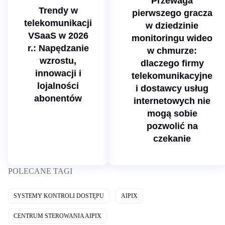
Przewaga
t
Trendy w
pierwszego gracza
o
w
telekomunikacji
w dziedzinie
a
VSaaS w 2026
monitoringu wideo
r.: Napędzanie
w chmurze:
wzrostu,
dlaczego firmy
innowacji i
telekomunikacyjne
lojalności
i dostawcy usług
abonentów
internetowych nie
mogą sobie
pozwolić na
czekanie
POLECANE TAGI
SYSTEMY KONTROLI DOSTĘPU
AIPIX
CENTRUM STEROWANIA AIPIX