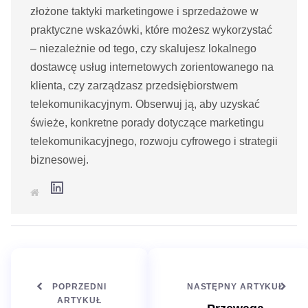
złożone taktyki marketingowe i sprzedażowe w
praktyczne wskazówki, które możesz wykorzystać
– niezależnie od tego, czy skalujesz lokalnego
dostawcę usług internetowych zorientowanego na
klienta, czy zarządzasz przedsiębiorstwem
telekomunikacyjnym. Obserwuj ją, aby uzyskać
świeże, konkretne porady dotyczące marketingu
telekomunikacyjnego, rozwoju cyfrowego i strategii
biznesowej.
L
S
i
t
n
r
k
o
e
n
d
a
I
i
n
n
t
e
POPRZEDNI
NASTĘPNY ARTYKUŁ
r
n
ARTYKUŁ
e