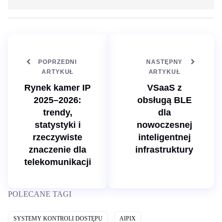
t
n
r
k
o
e
n
d
a
I
i
n
n
t
e
POPRZEDNI
NASTĘPNY
r
n
ARTYKUŁ
ARTYKUŁ
e
t
Rynek kamer IP
VSaaS z
o
w
2025–2026:
obsługą BLE
a
trendy,
dla
statystyki i
nowoczesnej
rzeczywiste
inteligentnej
znaczenie dla
infrastruktury
telekomunikacji
POLECANE TAGI
SYSTEMY KONTROLI DOSTĘPU
AIPIX