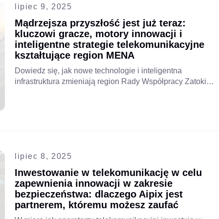
lipiec 9, 2025
Mądrzejsza przyszłość jest już teraz:
kluczowi gracze, motory innowacji i
inteligentne strategie telekomunikacyjne
kształtujące region MENA
Dowiedz się, jak nowe technologie i inteligentna
infrastruktura zmieniają region Rady Współpracy Zatoki
Perskiej (GCC). Ali Shafaquat, dyrektor ds.
bezpieczeństwa (CSO) w Smarttive, kluczowym partnerze
Aipix w regionie MENA, dzieli się dogłębną wiedzą na
temat wejścia na rynek, możliwości i rozwoju. Obejrzyj
cały podcast, aby dowiedzieć się więcej!
lipiec 8, 2025
Inwestowanie w telekomunikację w celu
zapewnienia innowacji w zakresie
bezpieczeństwa: dlaczego Aipix jest
partnerem, któremu możesz zaufać