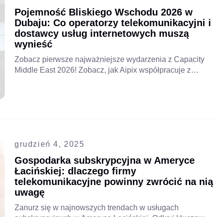
Pojemność Bliskiego Wschodu 2026 w
Dubaju: Co operatorzy telekomunikacyjni i
dostawcy usług internetowych muszą
wynieść
Zobacz pierwsze najważniejsze wydarzenia z Capacity
Middle East 2026! Zobacz, jak Aipix współpracuje z
operatorami telekomunikacyjnymi i dostawcami usług
internetowych, aby kształtować przyszłość rozwiązań
VSaaS i inteligentnych miast w regionie MENA.
grudzień 4, 2025
Gospodarka subskrypcyjna w Ameryce
Łacińskiej: dlaczego firmy
telekomunikacyjne powinny zwrócić na nią
uwagę
Zanurz się w najnowszych trendach w usługach