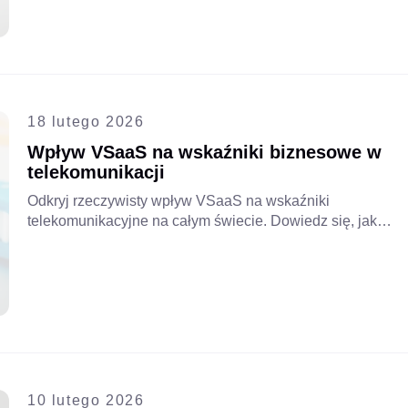
dzięki analityce AI i modelom B2B/B2C.
18 lutego 2026
Wpływ VSaaS na wskaźniki biznesowe w
telekomunikacji
Odkryj rzeczywisty wpływ VSaaS na wskaźniki
telekomunikacyjne na całym świecie. Dowiedz się, jak
operatorzy zwiększają ARPU, zmniejszają rotację
klientów i wzmacniają lojalność klientów, ewoluując w
kierunku konkurencyjnych platform usług cyfrowych.
Przeczytaj pełną historię globalnego doświadczenia z
Aipix.
10 lutego 2026