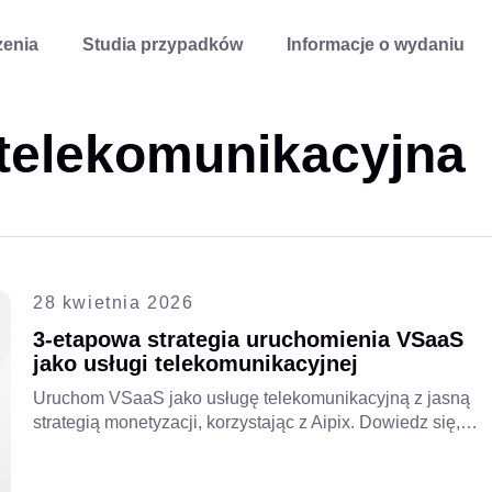
enia
Studia przypadków
Informacje o wydaniu
telekomunikacyjna
28 kwietnia 2026
3-etapowa strategia uruchomienia VSaaS
jako usługi telekomunikacyjnej
Uruchom VSaaS jako usługę telekomunikacyjną z jasną
strategią monetyzacji, korzystając z Aipix. Dowiedz się,
jak operatorzy mogą zwiększyć ARPU, skalować usługi
monitoringu wideo i odblokować nowe źródła przychodów