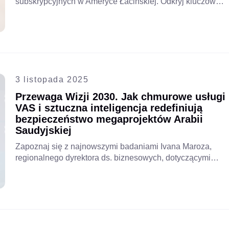
subskrypcyjnych w Ameryce Łacińskiej. Odkryj kluczowe
statystyki dotyczące zachowań użytkowników, wydatków i
możliwości rozwoju, których firmy telekomunikacyjne nie
mogą przegapić.
3 listopada 2025
Przewaga Wizji 2030. Jak chmurowe usługi
VAS i sztuczna inteligencja redefiniują
bezpieczeństwo megaprojektów Arabii
Saudyjskiej
Zapoznaj się z najnowszymi badaniami Ivana Maroza,
regionalnego dyrektora ds. biznesowych, dotyczącymi
tego, w jaki sposób przedsiębiorstwa mogą dostosować
się do wizji Arabii Saudyjskiej na rok 2030: trendy,
innowacyjne strategie i technologie napędzające wzrost
regionalny