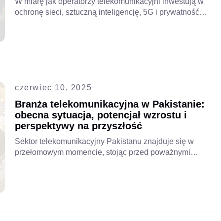
W miarę jak operatorzy telekomunikacyjni inwestują w
ochronę sieci, sztuczną inteligencję, 5G i prywatność
danych, VAS staje się strategiczną warstwą zwiększającą
bezpieczeństwo i przychody. Dowiedz się, jak Aipix
pomaga przekształcić te inwestycje w telekomunikację w
długoterminową wartość. Przeczytaj cały artykuł już teraz.
czerwiec 10, 2025
Branża telekomunikacyjna w Pakistanie:
obecna sytuacja, potencjał wzrostu i
perspektywy na przyszłość
Sektor telekomunikacyjny Pakistanu znajduje się w
przełomowym momencie, stojąc przed poważnymi
wyzwaniami, ale także przed bezprecedensowymi
możliwościami. Poznaj doświadczenia liderów
telekomunikacyjnych w tym regionie, aby uzyskać cenne
informacje!