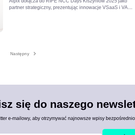
Aipix dołącza do RIPE NCC Days Kiszyniów 2025 jako
partner strategiczny, prezentując innowacje VSaaS i VAS
dla dostawców usług internetowych. Spotkaj się z Anną
Yurchenko na wydarzeniu!
Następny
isz się do naszego newslet
tter e-mailowy, aby otrzymywać najnowsze wpisy bezpośrednio