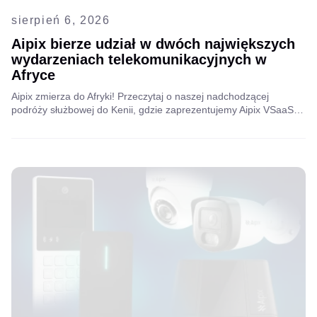
sierpień 6, 2026
Aipix bierze udział w dwóch największych
wydarzeniach telekomunikacyjnych w
Afryce
Aipix zmierza do Afryki! Przeczytaj o naszej nadchodzącej
podróży służbowej do Kenii, gdzie zaprezentujemy Aipix VSaaS,
spotkamy się z liderami branży telekomunikacyjnej, wymienimy
się spostrzeżeniami i zbadamy nowe możliwości współpracy
regionalnej.