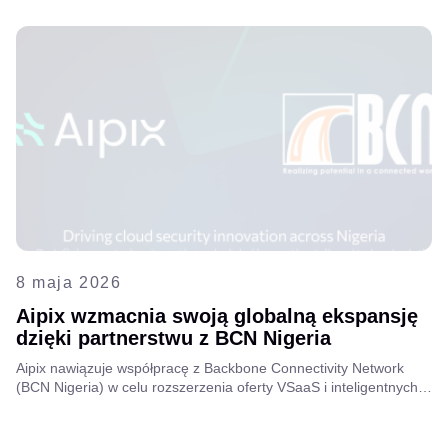
8 maja 2026
Aipix wzmacnia swoją globalną ekspansję
dzięki partnerstwu z BCN Nigeria
Aipix nawiązuje współpracę z Backbone Connectivity Network
(BCN Nigeria) w celu rozszerzenia oferty VSaaS i inteligentnych
rozwiązań łączności w Nigerii, łącząc innowacje cyfrowe z solidną
infrastrukturą światłowodową i wiedzą specjalistyczną w
dziedzinie telekomunikacji