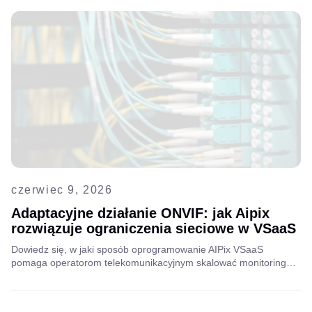
czerwiec 9, 2026
Adaptacyjne działanie ONVIF: jak Aipix
rozwiązuje ograniczenia sieciowe w VSaaS
Dowiedz się, w jaki sposób oprogramowanie AIPix VSaaS
pomaga operatorom telekomunikacyjnym skalować monitoring
wideo klasy operatorskiej dzięki adaptacyjnej łączności ONVIF,
obsłudze NAT, zoptymalizowanemu kierowaniu ruchem i
niezawodnemu zarządzaniu kamerami w złożonych sieciach