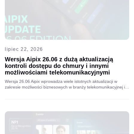
lipiec 22, 2026
Wersja Aipix 26.06 z dużą aktualizacją
kontroli dostępu do chmury i innymi
możliwościami telekomunikacyjnymi
Wersja 26.06 Aipix wprowadza wiele istotnych aktualizacji w
zakresie możliwości biznesowych w branży telekomunikacyjnej i
udoskonaleń technologicznych. Kluczową innowacją jest moduł
punktów dostępu do chmury. Poznaj szczegóły i inne funkcje.