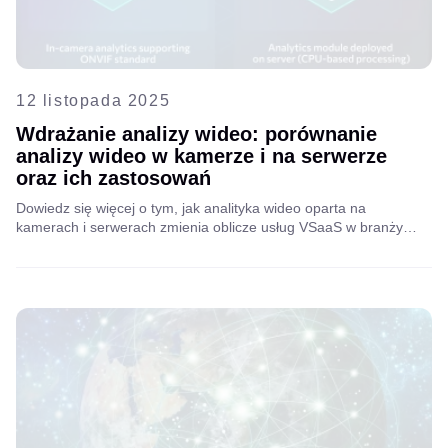
12 listopada 2025
Wdrażanie analizy wideo: porównanie
analizy wideo w kamerze i na serwerze
oraz ich zastosowań
Dowiedz się więcej o tym, jak analityka wideo oparta na
kamerach i serwerach zmienia oblicze usług VSaaS w branży
telekomunikacyjnej i wśród dostawców usług internetowych.
Odkryj strategie wdrażania, korzyści w praktyce i dowiedz się, jak
Aipix wspiera inteligentniejsze i skalowalne rozwiązania
monitoringu.