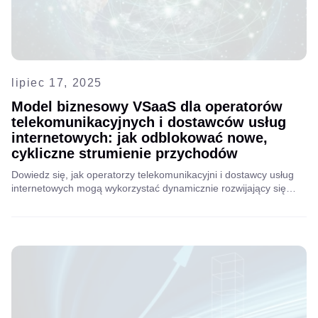
lipiec 17, 2025
Model biznesowy VSaaS dla operatorów
telekomunikacyjnych i dostawców usług
internetowych: jak odblokować nowe,
cykliczne strumienie przychodów
Dowiedz się, jak operatorzy telekomunikacyjni i dostawcy usług
internetowych mogą wykorzystać dynamicznie rozwijający się
rynek VSaaS. Dowiedz się, jak monitoring wideo w chmurze może
zwiększyć przychody, zmniejszyć rotację klientów i wprowadzić
inteligentne usługi, wykorzystując jednocześnie istniejącą
infrastrukturę sieciową.