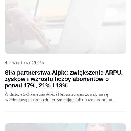
4 kwietnia 2025
Siła partnerstwa Aipix: zwiększenie ARPU,
zysków i wzrostu liczby abonentów o
ponad 17%, 21% i 13%
W dniach 2-3 kwietnia Aipix i Rebus zorganizowały sesję
szkoleniową dla zespołu, prezentując, jak nasze oparte na
chmurze platformy VSaaS i VAS mogą zwiększyć rentowność
telekomunikacji, średni przychód na klienta (ARPU) i liczbę
abonentów. Dowiedz się, jak Aipix napędza globalną
transformację cyfrową.