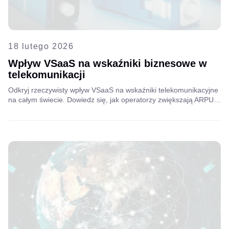
18 lutego 2026
Wpływ VSaaS na wskaźniki biznesowe w
telekomunikacji
Odkryj rzeczywisty wpływ VSaaS na wskaźniki telekomunikacyjne
na całym świecie. Dowiedz się, jak operatorzy zwiększają ARPU,
zmniejszają rotację klientów i wzmacniają lojalność klientów,
ewoluując w kierunku konkurencyjnych platform usług cyfrowych.
Przeczytaj pełną historię globalnego doświadczenia z Aipix.