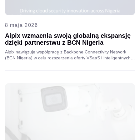
8 maja 2026
Aipix wzmacnia swoją globalną ekspansję
dzięki partnerstwu z BCN Nigeria
Aipix nawiązuje współpracę z Backbone Connectivity Network
(BCN Nigeria) w celu rozszerzenia oferty VSaaS i inteligentnych
rozwiązań łączności w Nigerii, łącząc innowacje cyfrowe z solidną
infrastrukturą światłowodową i wiedzą specjalistyczną w
dziedzinie telekomunikacji