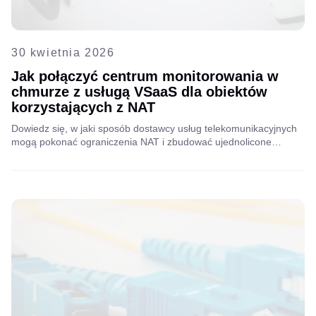
30 kwietnia 2026
Jak połączyć centrum monitorowania w
chmurze z usługą VSaaS dla obiektów
korzystających z NAT
Dowiedz się, w jaki sposób dostawcy usług telekomunikacyjnych
mogą pokonać ograniczenia NAT i zbudować ujednolicone
centrum monitorowania VSaaS w chmurze, wykorzystując Aipix
Bridge i Camera Agents do skalowalnego, bezpiecznego
monitoringu wideo.