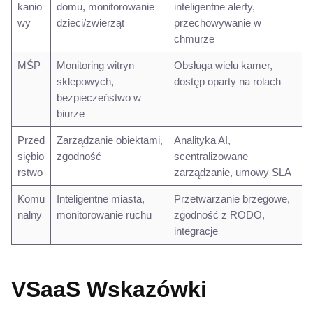
kanio
domu, monitorowanie
inteligentne alerty,
wy
dzieci/zwierząt
przechowywanie w
chmurze
MŚP
Monitoring witryn
Obsługa wielu kamer,
sklepowych,
dostęp oparty na rolach
bezpieczeństwo w
biurze
Przed
Zarządzanie obiektami,
Analityka AI,
siębio
zgodność
scentralizowane
rstwo
zarządzanie, umowy SLA
Komu
Inteligentne miasta,
Przetwarzanie brzegowe,
nalny
monitorowanie ruchu
zgodność z RODO,
integracje
VSaaS
Wskazówki