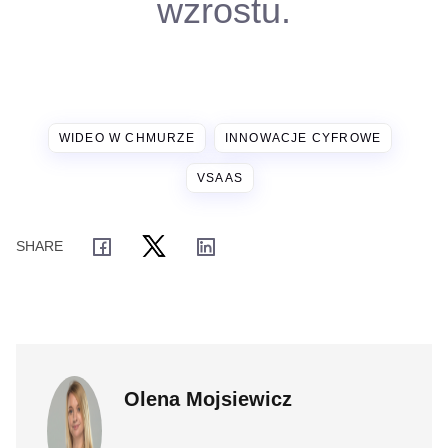
wzrostu.
WIDEO W CHMURZE
INNOWACJE CYFROWE
VSAAS
Olena Mojsiewicz