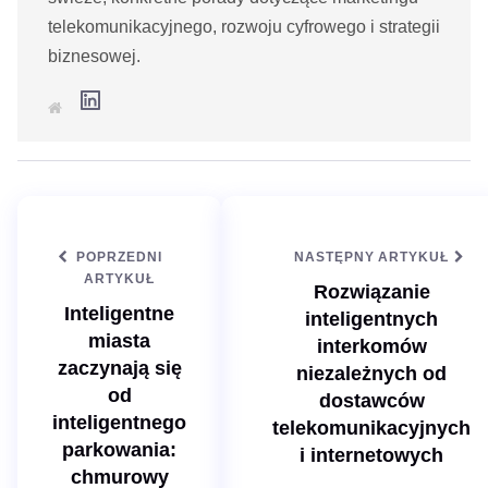
telekomunikacyjnego, rozwoju cyfrowego i strategii
biznesowej.
L
S
i
t
n
r
k
o
e
n
d
a
I
i
n
n
t
e
POPRZEDNI
NASTĘPNY ARTYKUŁ
r
n
ARTYKUŁ
Rozwiązanie
e
t
Inteligentne
inteligentnych
o
w
miasta
interkomów
a
zaczynają się
niezależnych od
od
dostawców
inteligentnego
telekomunikacyjnych
parkowania:
i internetowych
chmurowy