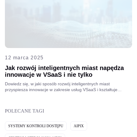
12 marca 2025
Jak rozwój inteligentnych miast napędza
innowacje w VSaaS i nie tylko
Dowiedz się, w jaki sposób rozwój inteligentnych miast
przyspiesza innowacje w zakresie usług VSaaS i kształtuje
przyszłość infrastruktury miejskiej. Zapoznaj się z przemyśleniami
Lado Tetruashviliego, dyrektora ds. rozwoju biznesu w firmie
Aipix, na temat tego, w jaki sposób firmy telekomunikacyjne i
POLECANE TAGI
dostawcy usług internetowych mogą uzyskać nową wartość dzięki
inteligentnym rozwiązaniom VAS.
SYSTEMY KONTROLI DOSTĘPU
AIPIX