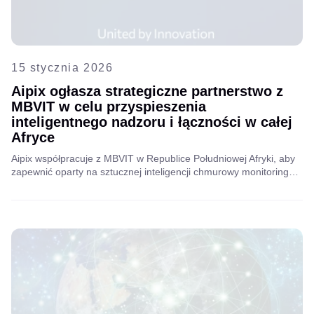
15 stycznia 2026
Aipix ogłasza strategiczne partnerstwo z
MBVIT w celu przyspieszenia
inteligentnego nadzoru i łączności w całej
Afryce
Aipix współpracuje z MBVIT w Republice Południowej Afryki, aby
zapewnić oparty na sztucznej inteligencji chmurowy monitoring
wideo w odpornych sieciach hybrydowych, zwiększając
bezpieczeństwo, niezawodność i łączność dla przedsiębiorstw,
handlu detalicznego i klientów wiejskich