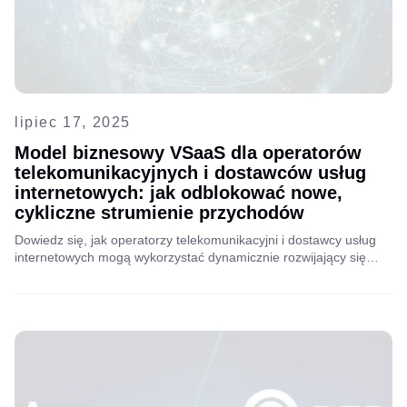
lipiec 17, 2025
Model biznesowy VSaaS dla operatorów
telekomunikacyjnych i dostawców usług
internetowych: jak odblokować nowe,
cykliczne strumienie przychodów
Dowiedz się, jak operatorzy telekomunikacyjni i dostawcy usług
internetowych mogą wykorzystać dynamicznie rozwijający się
rynek VSaaS. Dowiedz się, jak monitoring wideo w chmurze może
zwiększyć przychody, zmniejszyć rotację klientów i wprowadzić
inteligentne usługi, wykorzystując jednocześnie istniejącą
infrastrukturę sieciową.