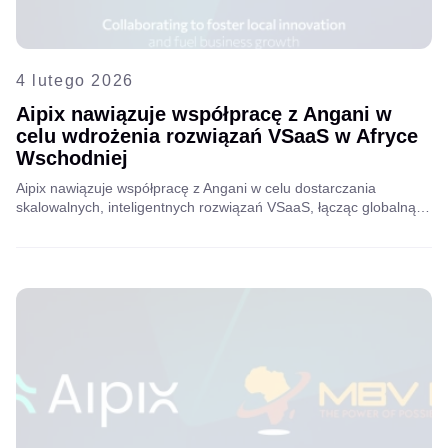
4 lutego 2026
Aipix nawiązuje współpracę z Angani w
celu wdrożenia rozwiązań VSaaS w Afryce
Wschodniej
Aipix nawiązuje współpracę z Angani w celu dostarczania
skalowalnych, inteligentnych rozwiązań VSaaS, łącząc globalną
technologię z lokalną infrastrukturą chmurową, aby przekształcić
nadzór wideo w Afryce Wschodniej.