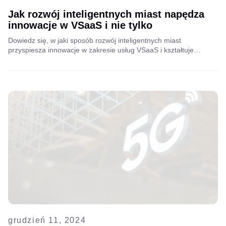
Jak rozwój inteligentnych miast napędza
innowacje w VSaaS i nie tylko
Dowiedz się, w jaki sposób rozwój inteligentnych miast
przyspiesza innowacje w zakresie usług VSaaS i kształtuje
przyszłość infrastruktury miejskiej. Zapoznaj się z przemyśleniami
Lado Tetruashviliego, dyrektora ds. rozwoju biznesu w firmie
Aipix, na temat tego, w jaki sposób firmy telekomunikacyjne i
dostawcy usług internetowych mogą uzyskać nową wartość dzięki
inteligentnym rozwiązaniom VAS.
grudzień 11, 2024