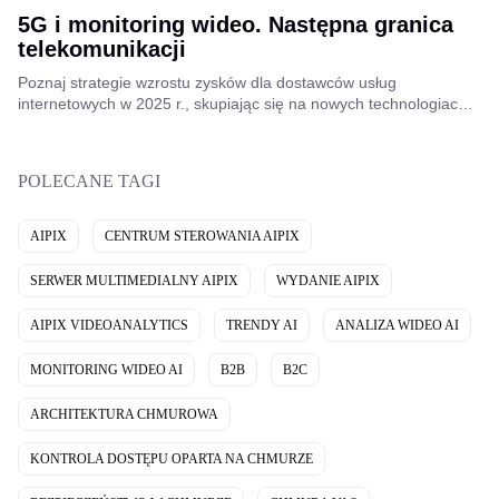
5G i monitoring wideo. Następna granica
telekomunikacji
Poznaj strategie wzrostu zysków dla dostawców usług
internetowych w 2025 r., skupiając się na nowych technologiach,
dywersyfikacji usług i rozwiązaniach zorientowanych na klienta,
aby generować długoterminowe przychody i sukces.
POLECANE TAGI
AIPIX
CENTRUM STEROWANIA AIPIX
SERWER MULTIMEDIALNY AIPIX
WYDANIE AIPIX
AIPIX VIDEOANALYTICS
TRENDY AI
ANALIZA WIDEO AI
MONITORING WIDEO AI
B2B
B2C
ARCHITEKTURA CHMUROWA
KONTROLA DOSTĘPU OPARTA NA CHMURZE