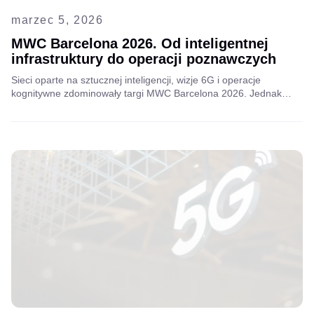
marzec 5, 2026
MWC Barcelona 2026. Od inteligentnej
infrastruktury do operacji poznawczych
Sieci oparte na sztucznej inteligencji, wizje 6G i operacje
kognitywne zdominowały targi MWC Barcelona 2026. Jednak
telekomunikacja wciąż zmaga się z fragmentaryczną sztuczną
inteligencją. Przeczytaj pełną analizę dotyczącą tego, co musi się
zmienić i gdzie pojawiają się nowe możliwości w zakresie VAS.