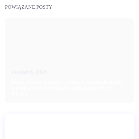
POWIĄZANE POSTY
sierpień 6, 2026
Aipix bierze udział w dwóch największych
wydarzeniach telekomunikacyjnych w
Afryce