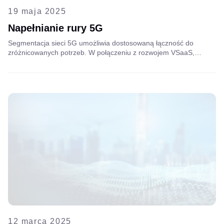
19 maja 2025
Napełnianie rury 5G
Segmentacja sieci 5G umożliwia dostosowaną łączność do
zróżnicowanych potrzeb. W połączeniu z rozwojem VSaaS,
transformuje ona monitoring i pomaga firmom
telekomunikacyjnym monetyzować 5G poprzez inteligentne,
skalowalne usługi wideo o niskim opóźnieniu w różnych branżach.
12 marca 2025