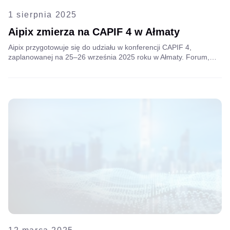
1 sierpnia 2025
Aipix zmierza na CAPIF 4 w Ałmaty
Aipix przygotowuje się do udziału w konferencji CAPIF 4,
zaplanowanej na 25–26 września 2025 roku w Ałmaty. Forum,
organizowane przez RIPE NCC i współorganizowane przez
regionalne władze internetowe, gromadzi operatorów sieci i
ekspertów ds. infrastruktury, aby poruszyć kluczowe tematy, takie
jak ekonomia peeringu, rozwój IXP, wdrażanie IPv6 i
bezpieczeństwo routingu.