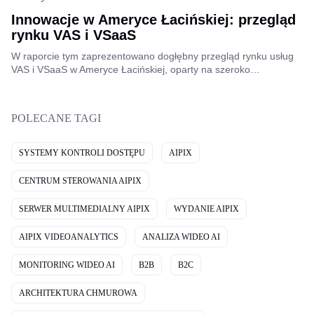
Innowacje w Ameryce Łacińskiej: przegląd
rynku VAS i VSaaS
W raporcie tym zaprezentowano dogłębny przegląd rynku usług
VAS i VSaaS w Ameryce Łacińskiej, oparty na szeroko
zakrojonych badaniach przeprowadzonych przez Sebastiána
Jiméneza, dyrektora regionalnego w Aipix, podkreślając
najważniejsze trendy i możliwości rozwoju w regionie.
POLECANE TAGI
SYSTEMY KONTROLI DOSTĘPU
AIPIX
CENTRUM STEROWANIA AIPIX
SERWER MULTIMEDIALNY AIPIX
WYDANIE AIPIX
AIPIX VIDEOANALYTICS
ANALIZA WIDEO AI
MONITORING WIDEO AI
B2B
B2C
ARCHITEKTURA CHMUROWA