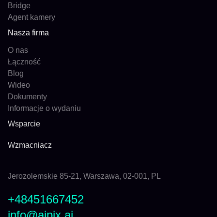
Bridge
Agent kamery
Nasza firma
O nas
Łączność
Blog
Wideo
Dokumenty
Informacje o wydaniu
Wsparcie
Wzmacniacz
Jerozolemskie 85-21, Warszawa, 02-001, PL
+48451667452
info@aipix.ai