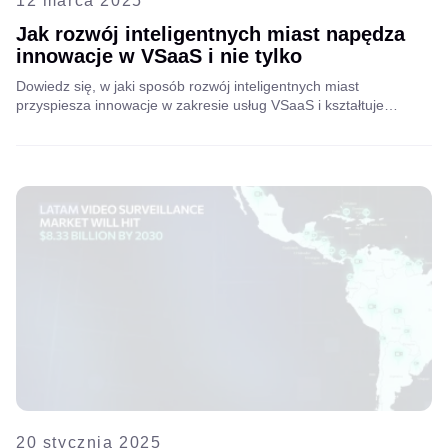
12 marca 2025
Jak rozwój inteligentnych miast napędza
innowacje w VSaaS i nie tylko
Dowiedz się, w jaki sposób rozwój inteligentnych miast
przyspiesza innowacje w zakresie usług VSaaS i kształtuje
przyszłość infrastruktury miejskiej. Zapoznaj się z przemyśleniami
Lado Tetruashviliego, dyrektora ds. rozwoju biznesu w firmie
Aipix, na temat tego, w jaki sposób firmy telekomunikacyjne i
dostawcy usług internetowych mogą uzyskać nową wartość dzięki
inteligentnym rozwiązaniom VAS.
20 stycznia 2025