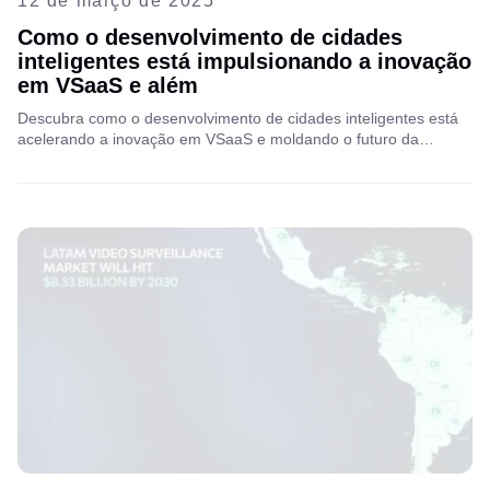
12 de março de 2025
Como o desenvolvimento de cidades
inteligentes está impulsionando a inovação
em VSaaS e além
Descubra como o desenvolvimento de cidades inteligentes está
acelerando a inovação em VSaaS e moldando o futuro da
infraestrutura urbana, com insights de Lado Tetruashvili, diretor
de desenvolvimento de negócios da Aipix, sobre como as
telecomunicações e os ISPs podem liberar novos valores por
meio de soluções VAS inteligentes.