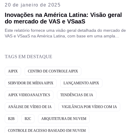
20 de janeiro de 2025
Inovações na América Latina: Visão geral
do mercado de VAS e VSaaS
Este relatório fornece uma visão geral detalhada do mercado de
VAS e VSaaS na América Latina, com base em uma ampla
pesquisa de Sebastián Jiménez, Diretor Regional da Aipix,
destacando as principais tendências e oportunidades de
crescimento na região.
TAGS EM DESTAQUE
AIPIX
CENTRO DE CONTROLE AIPIX
SERVIDOR DE MÍDIA AIPIX
LANÇAMENTO AIPIX
AIPIX VIDEOANALYTICS
TENDÊNCIAS DE IA
ANÁLISE DE VÍDEO DE IA
VIGILÂNCIA POR VÍDEO COM IA
B2B
B2C
ARQUITETURA DE NUVEM
CONTROLE DE ACESSO BASEADO EM NUVEM