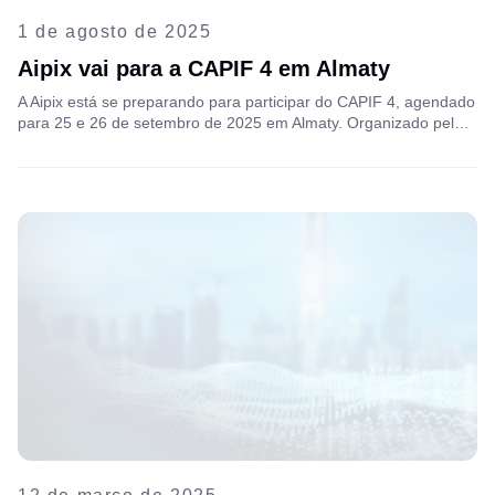
1 de agosto de 2025
Aipix vai para a CAPIF 4 em Almaty
A Aipix está se preparando para participar do CAPIF 4, agendado
para 25 e 26 de setembro de 2025 em Almaty. Organizado pelo
RIPE NCC e co-organizado com autoridades regionais de
internet, este fórum reúne operadoras de rede e especialistas em
infraestrutura para abordar temas-chave como economia de
peering, desenvolvimento de IXP, implementação de IPv6 e
segurança de roteamento.