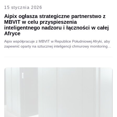
15 stycznia 2026
Aipix ogłasza strategiczne partnerstwo z
MBVIT w celu przyspieszenia
inteligentnego nadzoru i łączności w całej
Afryce
Aipix współpracuje z MBVIT w Republice Południowej Afryki, aby
zapewnić oparty na sztucznej inteligencji chmurowy monitoring
wideo w odpornych sieciach hybrydowych, zwiększając
bezpieczeństwo, niezawodność i łączność dla przedsiębiorstw,
handlu detalicznego i klientów wiejskich