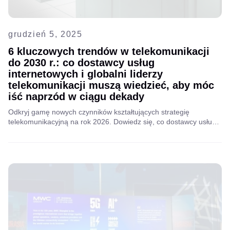
grudzień 5, 2025
6 kluczowych trendów w telekomunikacji
do 2030 r.: co dostawcy usług
internetowych i globalni liderzy
telekomunikacji muszą wiedzieć, aby móc
iść naprzód w ciągu dekady
Odkryj gamę nowych czynników kształtujących strategię
telekomunikacyjną na rok 2026. Dowiedz się, co dostawcy usług
internetowych i globalni liderzy telekomunikacyjni powinni wziąć
pod uwagę, aby podejmować świadome decyzje i utrzymać się na
czele zmieniającego się rynku.