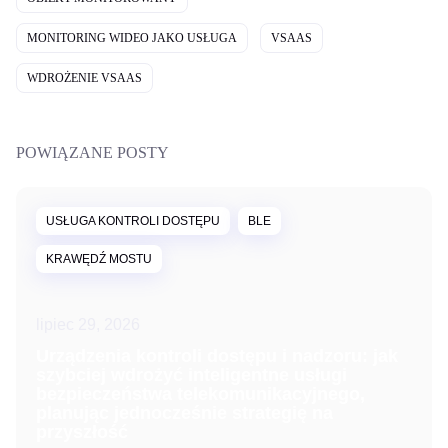
MONITORING WIDEO JAKO USŁUGA
VSAAS
WDROŻENIE VSAAS
POWIĄZANE POSTY
USŁUGA KONTROLI DOSTĘPU
BLE
KRAWĘDŹ MOSTU
lipiec 29, 2026
Urządzenia kontroli dostępu i nadzoru: jak
szybciej wdrożyć inteligentne usługi
bezpieczeństwa telekomunikacyjnego,
planując jednocześnie strategię na
przyszłość