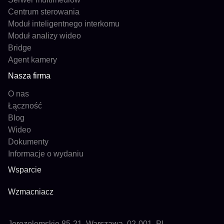
Centrum sterowania
Moduł inteligentnego interkomu
Moduł analizy wideo
Bridge
Agent kamery
Nasza firma
O nas
Łączność
Blog
Wideo
Dokumenty
Informacje o wydaniu
Wsparcie
Wzmacniacz
Jerozolemskie 85-21, Warszawa, 02-001, PL