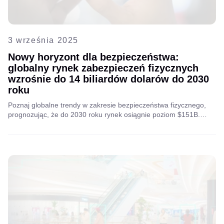
3 września 2025
Nowy horyzont dla bezpieczeństwa:
globalny rynek zabezpieczeń fizycznych
wzrośnie do 14 biliardów dolarów do 2030
roku
Poznaj globalne trendy w zakresie bezpieczeństwa fizycznego,
prognozując, że do 2030 roku rynek osiągnie poziom $151B.
Zdobądź praktyczne informacje, które pomogą firmom
telekomunikacyjnym podejmować świadome decyzje w oparciu o
dane podczas integracji nowych usług bezpieczeństwa opartych
na sztucznej inteligencji z ich ofertą i wykorzystywać pojawiające
się możliwości generowania przychodów.