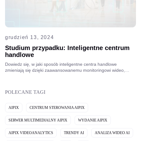
grudzień 13, 2024
Studium przypadku: Inteligentne centrum
handlowe
Dowiedz się, w jaki sposób inteligentne centra handlowe
zmieniają się dzięki zaawansowanemu monitoringowi wideo,
analizie wideo opartej na sztucznej inteligencji oraz
zintegrowanym systemom bezpieczeństwa, aby poprawić
bezpieczeństwo, zoptymalizować działania i zapewnić lepsze
POLECANE TAGI
doświadczenia klientom.
AIPIX
CENTRUM STEROWANIA AIPIX
SERWER MULTIMEDIALNY AIPIX
WYDANIE AIPIX
AIPIX VIDEOANALYTICS
TRENDY AI
ANALIZA WIDEO AI