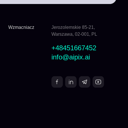
Wzmacniacz
Jerozolemskie 85-21,
Warszawa, 02-001, PL
+48451667452
info@aipix.ai