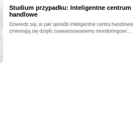
Studium przypadku: Inteligentne centrum
handlowe
Dowiedz się, w jaki sposób inteligentne centra handlowe
zmieniają się dzięki zaawansowanemu monitoringowi
wideo, analizie wideo opartej na sztucznej inteligencji
oraz zintegrowanym systemom bezpieczeństwa, aby
poprawić bezpieczeństwo, zoptymalizować działania i
zapewnić lepsze doświadczenia klientom.