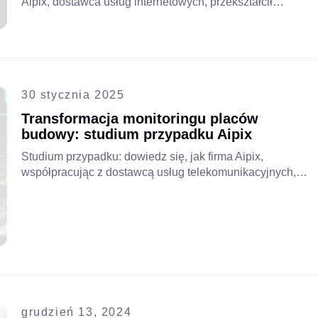
Aipix, dostawca usług internetowych, przekształcił
zabezpieczenia firmy i zwiększył przychody, oferując
klientom biznesowym rozwiązanie Cloud VSaaS jako
usługę, otwierając nowe możliwości rozwoju i
zapewniając lepszą ochronę.
30 stycznia 2025
Transformacja monitoringu placów
budowy: studium przypadku Aipix
Studium przypadku: dowiedz się, jak firma Aipix,
współpracując z dostawcą usług telekomunikacyjnych,
przekształciła monitoring wideo dla wykonawcy
budowlanego, zastępując tradycyjny system VMS
skalowalnym rozwiązaniem opartym na chmurze, co
zapewniło lepsze bezpieczeństwo i wydajność
operacyjną
grudzień 13, 2024