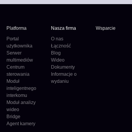
Platforma
Nasza firma
Wsparcie
Portal
O nas
użytkownika
Łączność
Serwer
Blog
multimediów
Wideo
Centrum
Dokumenty
sterowania
Informacje o
Moduł
wydaniu
inteligentnego
interkomu
Moduł analizy
wideo
Bridge
Agent kamery