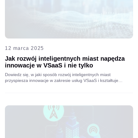
12 marca 2025
Jak rozwój inteligentnych miast napędza
innowacje w VSaaS i nie tylko
Dowiedz się, w jaki sposób rozwój inteligentnych miast
przyspiesza innowacje w zakresie usług VSaaS i kształtuje
przyszłość infrastruktury miejskiej. Zapoznaj się z przemyśleniami
Lado Tetruashviliego, dyrektora ds. rozwoju biznesu w firmie
Aipix, na temat tego, w jaki sposób firmy telekomunikacyjne i
dostawcy usług internetowych mogą uzyskać nową wartość dzięki
inteligentnym rozwiązaniom VAS.