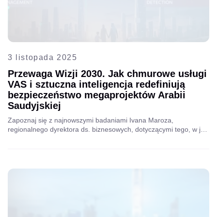
3 listopada 2025
Przewaga Wizji 2030. Jak chmurowe usługi
VAS i sztuczna inteligencja redefiniują
bezpieczeństwo megaprojektów Arabii
Saudyjskiej
Zapoznaj się z najnowszymi badaniami Ivana Maroza,
regionalnego dyrektora ds. biznesowych, dotyczącymi tego, w jaki
sposób przedsiębiorstwa mogą dostosować się do wizji Arabii
Saudyjskiej na rok 2030: trendy, innowacyjne strategie i
technologie napędzające wzrost regionalny