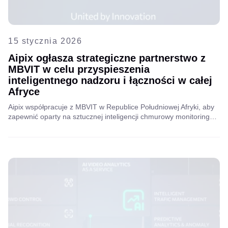
15 stycznia 2026
Aipix ogłasza strategiczne partnerstwo z
MBVIT w celu przyspieszenia
inteligentnego nadzoru i łączności w całej
Afryce
Aipix współpracuje z MBVIT w Republice Południowej Afryki, aby
zapewnić oparty na sztucznej inteligencji chmurowy monitoring
wideo w odpornych sieciach hybrydowych, zwiększając
bezpieczeństwo, niezawodność i łączność dla przedsiębiorstw,
handlu detalicznego i klientów wiejskich