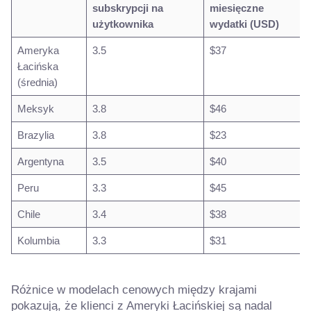
subskrypcji na
miesięczne
użytkownika
wydatki (USD)
Ameryka
3.5
$37
Łacińska
(średnia)
Meksyk
3.8
$46
Brazylia
3.8
$23
Argentyna
3.5
$40
Peru
3.3
$45
Chile
3.4
$38
Kolumbia
3.3
$31
Różnice w modelach cenowych między krajami
pokazują, że klienci z Ameryki Łacińskiej są nadal