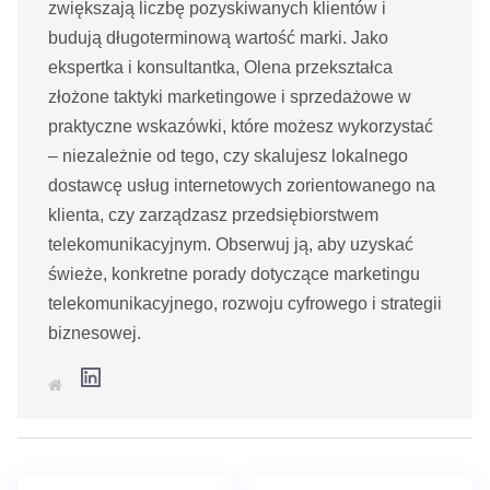
zwiększają liczbę pozyskiwanych klientów i
budują długoterminową wartość marki. Jako
ekspertka i konsultantka, Olena przekształca
złożone taktyki marketingowe i sprzedażowe w
praktyczne wskazówki, które możesz wykorzystać
– niezależnie od tego, czy skalujesz lokalnego
dostawcę usług internetowych zorientowanego na
klienta, czy zarządzasz przedsiębiorstwem
telekomunikacyjnym. Obserwuj ją, aby uzyskać
świeże, konkretne porady dotyczące marketingu
telekomunikacyjnego, rozwoju cyfrowego i strategii
biznesowej.
L
S
i
t
n
r
k
o
e
n
d
a
I
i
n