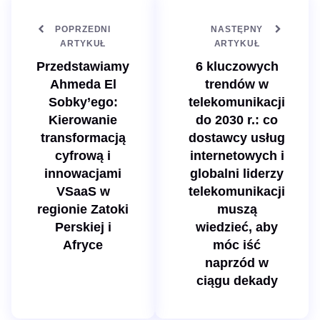
n
t
e
POPRZEDNI
NASTĘPNY
r
n
ARTYKUŁ
ARTYKUŁ
e
t
Przedstawiamy
6 kluczowych
o
w
Ahmeda El
trendów w
a
Sobky’ego:
telekomunikacji
Kierowanie
do 2030 r.: co
transformacją
dostawcy usług
cyfrową i
internetowych i
innowacjami
globalni liderzy
VSaaS w
telekomunikacji
regionie Zatoki
muszą
Perskiej i
wiedzieć, aby
Afryce
móc iść
naprzód w
ciągu dekady