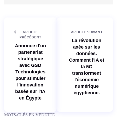
n
t
k
e
e
w
d
e
I
b
n
ARTICLE
ARTICLE SUIVANT
PRÉCÉDENT
La révolution
Annonce d'un
axée sur les
partenariat
données.
stratégique
Comment l'IA et
avec GSD
la 5G
Technologies
transforment
pour stimuler
l'économie
l'innovation
numérique
basée sur l'IA
égyptienne.
en Égypte
MOTS-CLÉS EN VEDETTE