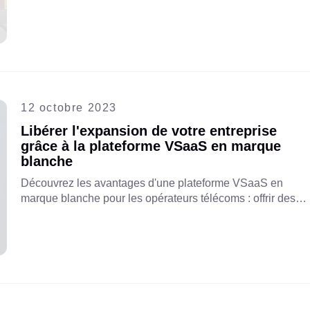
télécoms, stimuler l'innovation et améliorer la satisfaction
client. Ne manquez pas l'avenir des services télécoms.
12 octobre 2023
Libérer l'expansion de votre entreprise
grâce à la plateforme VSaaS en marque
blanche
Découvrez les avantages d'une plateforme VSaaS en
marque blanche pour les opérateurs télécoms : offrir des
solutions personnalisables et évolutives, une mise sur le
marché plus rapide et de nouvelles sources de revenus.