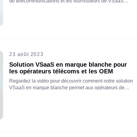
de télécommunications et les fournisseurs de VSaaS
peuvent collaborer pour améliorer les offres de services,
augmenter les revenus et stimuler l'innovation dans le
paysage des télécommunications en constante évolution.
23 août 2023
Solution VSaaS en marque blanche pour
les opérateurs télécoms et les OEM
Regardez la vidéo pour découvrir comment notre solution
VSaaS en marque blanche permet aux opérateurs de
télécommunications et aux FAI d'offrir des services de
vidéosurveillance personnalisés et évolutifs qui répondent
aux besoins de leurs clients.