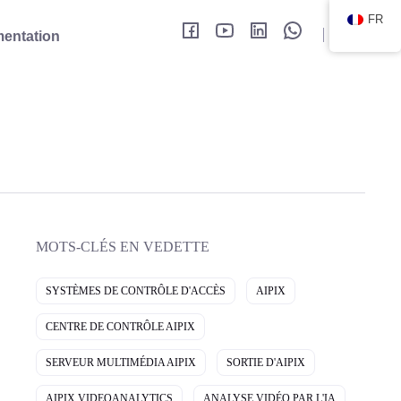
FR
F
Y
L
V
entation
a
o
i
K
c
u
n
o
e
T
k
n
b
u
e
t
o
b
d
a
o
e
I
k
k
n
t
e
MOTS-CLÉS EN VEDETTE
SYSTÈMES DE CONTRÔLE D'ACCÈS
AIPIX
CENTRE DE CONTRÔLE AIPIX
SERVEUR MULTIMÉDIA AIPIX
SORTIE D'AIPIX
AIPIX VIDEOANALYTICS
ANALYSE VIDÉO PAR L'IA