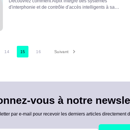
Découvrez comment Aipix intègre des systèmes
d'interphonie et de contrôle d'accès intelligents à sa
plateforme VSaaS, ouvrant ainsi de nouvelles sources de
revenus et des services plus intelligents aux opérateurs
télécoms. Regardez la vidéo complète pour découvrir son
fonctionnement en situation réelle !
14
15
16
Suivant
nnez-vous à notre newsle
ter par e-mail pour recevoir les derniers articles directement d