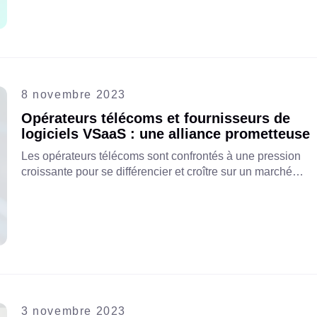
8 novembre 2023
Opérateurs télécoms et fournisseurs de
logiciels VSaaS : une alliance prometteuse
Les opérateurs télécoms sont confrontés à une pression
croissante pour se différencier et croître sur un marché
concurrentiel. Découvrez comment un partenariat avec
des fournisseurs de logiciels VSaaS peut atténuer ces
difficultés, stimuler l'innovation et générer de nouvelles
sources de revenus dans le secteur des
télécommunications.
3 novembre 2023