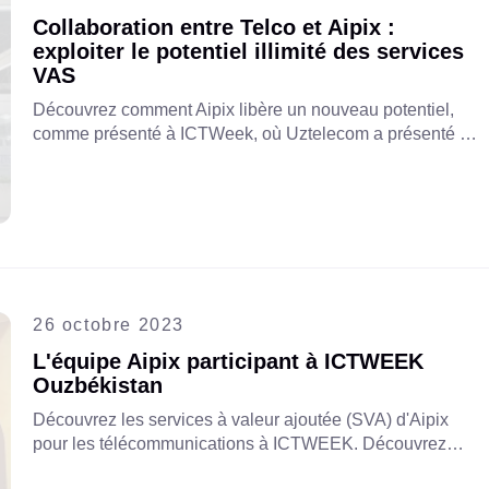
Collaboration entre Telco et Aipix :
exploiter le potentiel illimité des services
VAS
Découvrez comment Aipix libère un nouveau potentiel,
comme présenté à ICTWeek, où Uztelecom a présenté un
VAS innovant combinant la vidéosurveillance cloud et
l'interphone intelligent pour les complexes résidentiels.
26 octobre 2023
L'équipe Aipix participant à ICTWEEK
Ouzbékistan
Découvrez les services à valeur ajoutée (SVA) d'Aipix
pour les télécommunications à ICTWEEK. Découvrez
comment nos solutions peuvent améliorer les offres