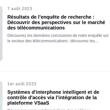
7 août 2023
Résultats de l'enquête de recherche :
Découvrir des perspectives sur le marché
des télécommunications
Découvrez les dernières conclusions de notre enquête sur
le secteur des télécommunications : découvrez les
tendances émergentes, les défis des opérateurs et les
opportunités de croissance dans les services à valeur
ajoutée (SVA), les services cloud et le VSaaS. Plongez au
cœur des résultats pour des informations exploitables !
1er août 2023
Systèmes d'interphone intelligent et de
contrôle d'accès via l'intégration de la
plateforme VSaaS