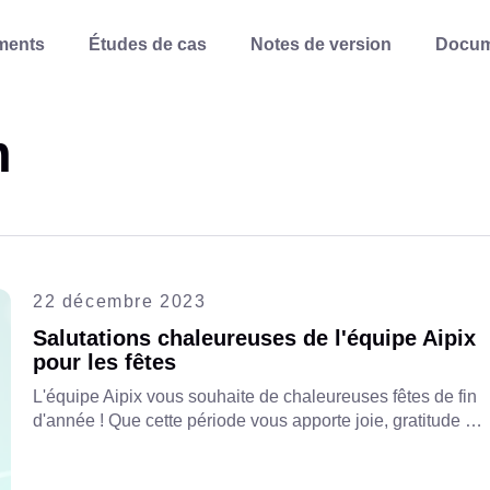
ments
Études de cas
Notes de version
Docum
m
22 décembre 2023
Salutations chaleureuses de l'équipe Aipix
pour les fêtes
L'équipe Aipix vous souhaite de chaleureuses fêtes de fin
d'année ! Que cette période vous apporte joie, gratitude et
inspiration pour une nouvelle année prospère.