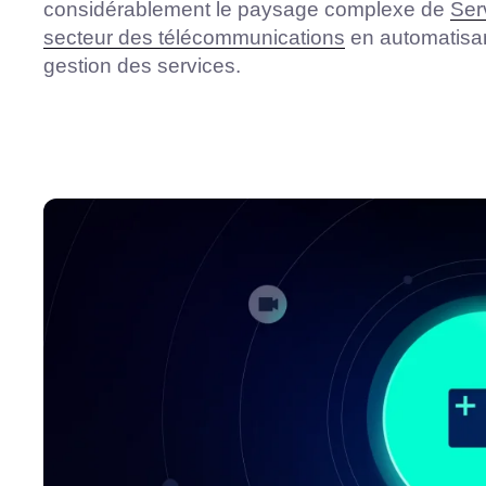
considérablement le paysage complexe de
Ser
secteur des télécommunications
en automatisan
gestion des services.