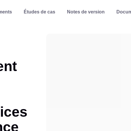
ments
Études de cas
Notes de version
Docum
ent
vices
nce