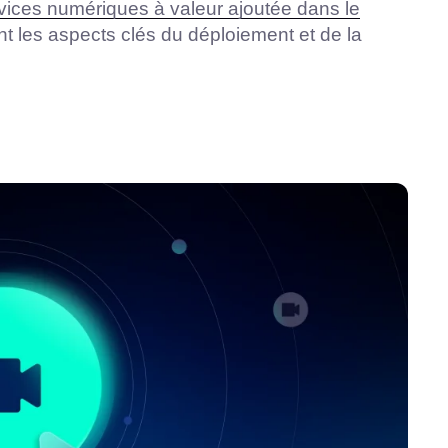
vices numériques à valeur ajoutée dans le
t les aspects clés du déploiement et de la