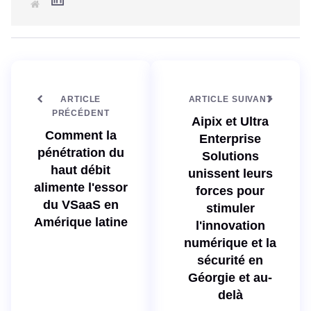
S
i
i
n
t
k
e
e
w
d
e
I
b
n
ARTICLE
ARTICLE SUIVANT
PRÉCÉDENT
Aipix et Ultra
Comment la
Enterprise
pénétration du
Solutions
haut débit
unissent leurs
alimente l'essor
forces pour
du VSaaS en
stimuler
Amérique latine
l'innovation
numérique et la
sécurité en
Géorgie et au-
delà