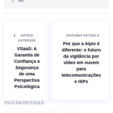
S
i
i
n
t
k
e
e
d
I
n
ARTIGO
PRÓXIMO ARTIGO
ANTERIOR
Por que a Aipix é
VSaaS: A
diferente: o futuro
Garantia de
da vigilância por
Confiança e
vídeo em nuvem
Segurança
para
de uma
telecomunicações
Perspectiva
e ISPs
Psicológica
TAGS EM DESTAQUE