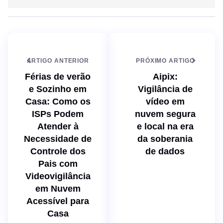
n
t
k
e
e
d
I
n
ARTIGO ANTERIOR
PRÓXIMO ARTIGO
Férias de verão
Aipix:
e Sozinho em
Vigilância de
Casa: Como os
vídeo em
ISPs Podem
nuvem segura
Atender à
e local na era
Necessidade de
da soberania
Controle dos
de dados
Pais com
Videovigilância
em Nuvem
Acessível para
Casa