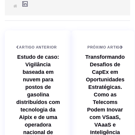
L
S
i
i
n
t
k
e
e
d
I
n
ARTIGO ANTERIOR
PRÓXIMO ARTIGO
Estudo de caso:
Transformando
Vigilância
Desafios de
baseada em
CapEx em
nuvem para
Oportunidades
postos de
Estratégicas.
gasolina
Como as
distribuídos com
Telecoms
tecnologia da
Podem Inovar
Aipix e de uma
com VSaaS,
operadora
VAaaS e
nacional de
Inteligência