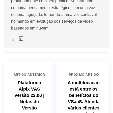
profundamente com seu público. Seu trabalho
combina pensamento estratégico com uma voz
editorial aguçada, tornando-a uma voz confiável
no mundo em evolução dos serviços de vídeo
baseados em nuvem.
L
S
i
i
n
t
k
e
e
d
I
n
ARTIGO ANTERIOR
PRÓXIMO ARTIGO
Plataforma
A multilocação
Aipix VAS
está entre os
Versão 23.06 |
benefícios do
Notas de
VSaaS. Atenda
Versão
vários clientes