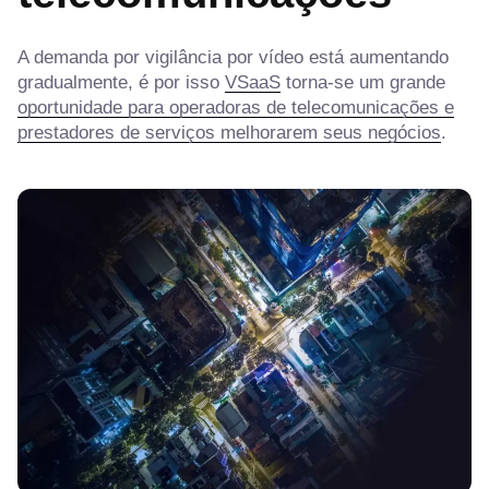
A demanda por vigilância por vídeo está aumentando
gradualmente, é por isso
VSaaS
torna-se um grande
oportunidade para operadoras de telecomunicações e
prestadores de serviços melhorarem seus negócios
.