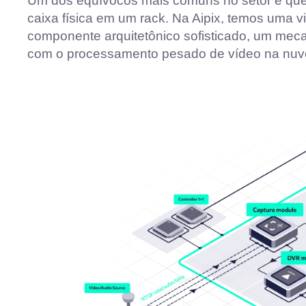
Um dos equívocos mais comuns no setor é que
caixa física em um rack. Na Aipix, temos uma v
componente arquitetônico sofisticado, um meca
com o processamento pesado de vídeo na nuv