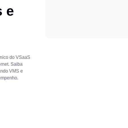
 e
tônico do VSaaS
rnet. Saiba
rando VMS e
sempenho.