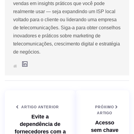
vendas em insights práticos que você pode
realmente usar — seja expandindo um ISP local
voltado para o cliente ou liderando uma empresa
de telecomunicações. Siga-a para obter conselhos
inovadores e práticos sobre marketing de
telecomunicações, crescimento digital e estratégia
de negócios.
L
S
i
i
n
t
k
e
e
d
I
n
ARTIGO ANTERIOR
PRÓXIMO
ARTIGO
Evite a
Acesso
dependência de
sem chave
fornecedores com a