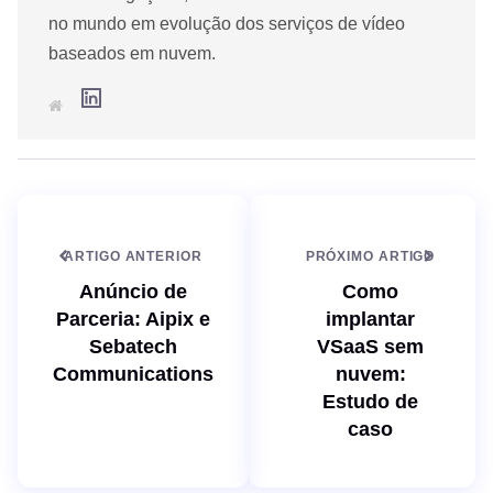
no mundo em evolução dos serviços de vídeo
baseados em nuvem.
L
S
i
i
n
t
k
e
e
d
I
n
ARTIGO ANTERIOR
PRÓXIMO ARTIGO
Anúncio de
Como
Parceria: Aipix e
implantar
Sebatech
VSaaS sem
Communications
nuvem:
Estudo de
caso