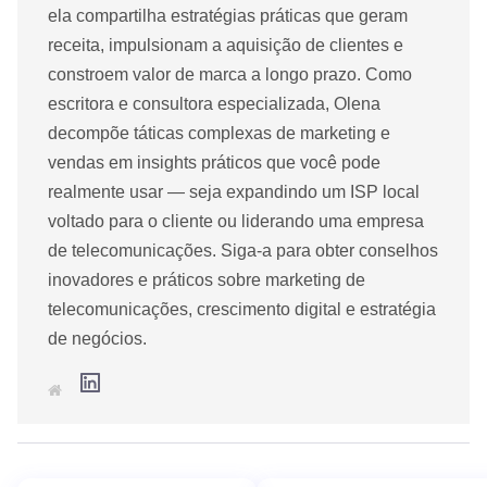
ela compartilha estratégias práticas que geram
receita, impulsionam a aquisição de clientes e
constroem valor de marca a longo prazo. Como
escritora e consultora especializada, Olena
decompõe táticas complexas de marketing e
vendas em insights práticos que você pode
realmente usar — seja expandindo um ISP local
voltado para o cliente ou liderando uma empresa
de telecomunicações. Siga-a para obter conselhos
inovadores e práticos sobre marketing de
telecomunicações, crescimento digital e estratégia
de negócios.
L
S
i
i
n
t
k
e
e
d
I
n