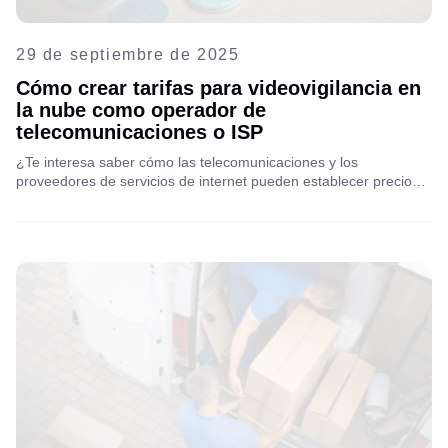
29 de septiembre de 2025
Cómo crear tarifas para videovigilancia en
la nube como operador de
telecomunicaciones o ISP
¿Te interesa saber cómo las telecomunicaciones y los
proveedores de servicios de internet pueden establecer precios
rentables para suscripciones de videovigilancia? Descubre una
guía paso a paso para tarifas B2C y B2B, ejemplos reales y
consejos para perfeccionar tus modelos y alcanzar el éxito a
largo plazo. Lee las instrucciones completas para impulsar tu
próxima fuente de ingresos.