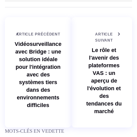
t
k
e
e
w
d
e
I
b
n
ARTICLE PRÉCÉDENT
ARTICLE
SUIVANT
Vidéosurveillance
Le rôle et
avec Bridge : une
l'avenir des
solution idéale
plateformes
pour l'intégration
VAS : un
avec des
aperçu de
systèmes tiers
l'évolution et
dans des
des
environnements
tendances du
difficiles
marché
MOTS-CLÉS EN VEDETTE