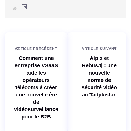
L
S
i
i
n
t
k
e
e
w
d
e
I
b
n
ARTICLE PRÉCÉDENT
ARTICLE SUIVANT
Comment une
Aipix et
entreprise VSaaS
Rebus.tj : une
aide les
nouvelle
opérateurs
norme de
télécoms à créer
sécurité vidéo
une nouvelle ère
au Tadjikistan
de
vidéosurveillance
pour le B2B