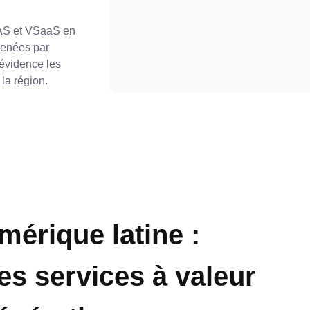
VAS et VSaaS en
menées par
 évidence les
la région.
érique latine :
es services à valeur