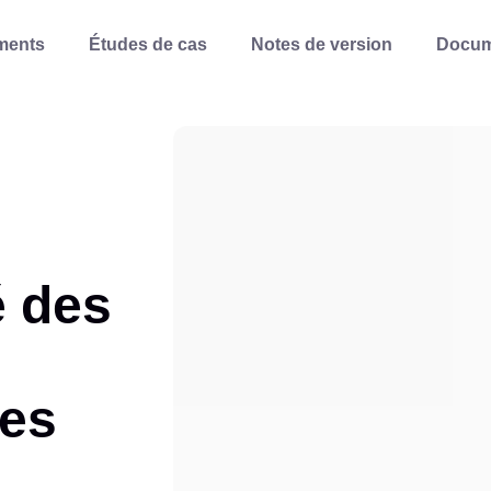
ments
Études de cas
Notes de version
Docum
 des
des