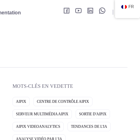
FR
F
Y
L
V
entation
a
o
i
K
c
u
n
o
e
T
k
n
b
u
e
t
o
b
d
a
o
e
I
k
k
n
t
e
MOTS-CLÉS EN VEDETTE
AIPIX
CENTRE DE CONTRÔLE AIPIX
SERVEUR MULTIMÉDIA AIPIX
SORTIE D'AIPIX
AIPIX VIDEOANALYTICS
TENDANCES DE L'IA
ANALYSE VIDÉO PAR L'IA