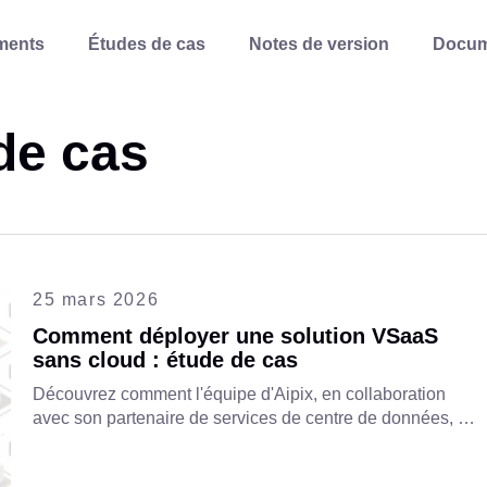
ments
Études de cas
Notes de version
Docum
de cas
25 mars 2026
Comment déployer une solution VSaaS
sans cloud : étude de cas
Découvrez comment l'équipe d'Aipix, en collaboration
avec son partenaire de services de centre de données, a
relevé un défi télécom en surmontant des ressources
cloud limitées pour lancer avec succès sa solution