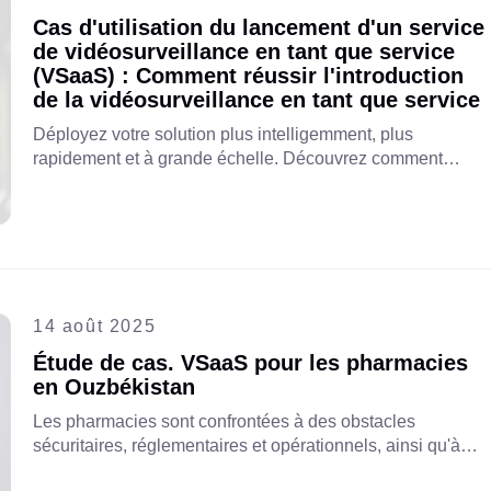
Cas d'utilisation du lancement d'un service
de vidéosurveillance en tant que service
(VSaaS) : Comment réussir l'introduction
de la vidéosurveillance en tant que service
Déployez votre solution plus intelligemment, plus
rapidement et à grande échelle. Découvrez comment
lancer une solution VSaaS avec Aipix : du déploiement
rapide aux stratégies de monétisation. Lisez l’article
complet pour en savoir plus !
14 août 2025
Étude de cas. VSaaS pour les pharmacies
en Ouzbékistan
Les pharmacies sont confrontées à des obstacles
sécuritaires, réglementaires et opérationnels, ainsi qu'à
une surveillance traditionnelle coûteuse. Un partenariat