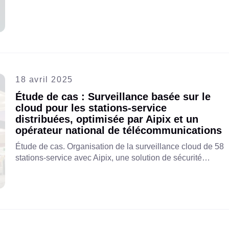
avec un FAI local pour une solution VSaaS basée sur
Aipix offre un stockage cloud sécurisé, une surveillance
centralisée et des tarifs d'abonnement prévisibles.
18 avril 2025
Étude de cas : Surveillance basée sur le
cloud pour les stations-service
distribuées, optimisée par Aipix et un
opérateur national de télécommunications
Étude de cas. Organisation de la surveillance cloud de 58
stations-service avec Aipix, une solution de sécurité
rapide à installer, nécessitant peu de maintenance et
évolutive et évolutive.