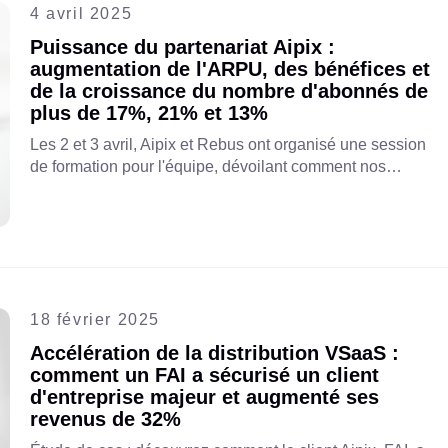
4 avril 2025
Puissance du partenariat Aipix :
augmentation de l'ARPU, des bénéfices et
de la croissance du nombre d'abonnés de
plus de 17%, 21% et 13%
Les 2 et 3 avril, Aipix et Rebus ont organisé une session
de formation pour l'équipe, dévoilant comment nos
plateformes cloud VSaaS et VAS peuvent optimiser la
rentabilité des télécommunications, l'ARPU et la
croissance du nombre d'abonnés. Découvrez comment
Aipix accélère la transformation numérique mondiale.
18 février 2025
Accélération de la distribution VSaaS :
comment un FAI a sécurisé un client
d'entreprise majeur et augmenté ses
revenus de 32%