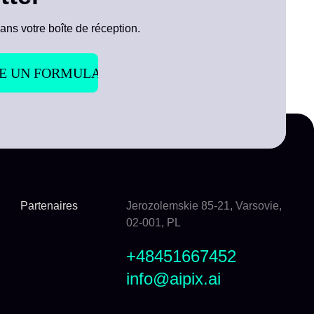
ans votre boîte de réception.
Partenaires
Jerozolemskie 85-21, Varsovie,
02-001, PL
+48451667452
info@aipix.ai