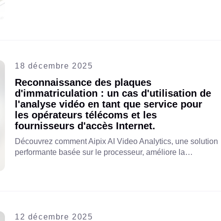
VSaaS.
18 décembre 2025
Reconnaissance des plaques
d'immatriculation : un cas d'utilisation de
l'analyse vidéo en tant que service pour
les opérateurs télécoms et les
fournisseurs d'accès Internet.
Découvrez comment Aipix AI Video Analytics, une solution
performante basée sur le processeur, améliore la
reconnaissance des plaques d'immatriculation en
détectant et en lisant avec précision les plaques des
véhicules. Apprenez-en davantage sur ses avantages, ses
cas d'utilisation et son fonctionnement sans nécessiter de
GPU.
12 décembre 2025