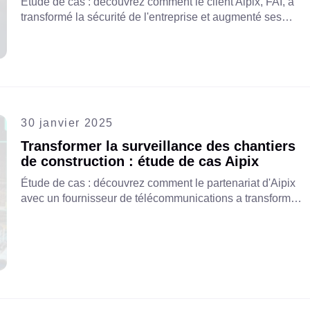
Étude de cas : découvrez comment le client Aipix, FAI, a
transformé la sécurité de l'entreprise et augmenté ses
revenus en proposant Cloud VSaaS en tant que service
aux clients professionnels, ouvrant ainsi de nouvelles
opportunités de croissance et une protection renforcée.
30 janvier 2025
Transformer la surveillance des chantiers
de construction : étude de cas Aipix
Étude de cas : découvrez comment le partenariat d'Aipix
avec un fournisseur de télécommunications a transformé
la vidéosurveillance pour un entrepreneur en construction
en remplaçant un VMS traditionnel par une solution
évolutive basée sur le cloud pour une meilleure sécurité et
une meilleure efficacité opérationnelle